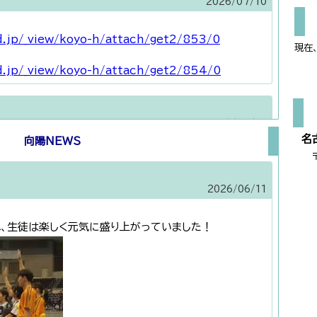
2026/
07/10
NEWS
国際科学科/国際科学科
2026/
07/10
ud.jp/_view/koyo-h/attach/get2/853/0
NEWS
現在
 KB ]
行事予定/月間行事予定
2026/
06/30
ud.jp/_view/koyo-h/attach/get2/854/0
国際科学科/国際科学科
2026/
06/27
NEWS
2026/
07/10
学校説明会/学校説明会
2026/
06/26
名古
向陽NEWS
ud.jp/_view/koyo-h/attach/get2/852/0
学校説明会/学校説明会
2026/
06/26
]
学校説明会/学校説明会
2026/
06/26
2026/
06/11
2026/
06/09
 115 KB ]
行事予定/月間行事予定
2026/
06/24
ud.jp/_view/koyo-h/attach/get2/843/0
学校生活/部活動活動報
、生徒は楽しく元気に盛り上がっていました！
R８年度 第７３回東海高等学校総合体育大会 陸上競技部 結果報告
2026/
06/24
告
ついて
学校生活/部活動活動報
第７３回 東海高等学校総合体育大会 ワンダーフォーゲル部
2026/
06/22
2026/
01/07
告
和７年度をもって新入部員の募集を停止いたします。
学校生活/向陽NEWS
2026/
06/11