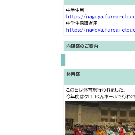
中学生用
ヤマザキマザック株式会社訪問
https://nagoya.fureai-clo
中学生保護者用
令和８年度 ９月行事予定 [ pdf 107
https://nagoya.fureai-clo
SSH成果報告会
向陽祭のご案内
学校案内 [ pdf 5 MB ]
https://nagoya.fureai-clo
国際科学科案内 [ pdf 2 MB ]
体育祭
学校説明会案内マップ [ pdf 1 MB 
2026名古屋市立高校＆大学フェア
訂正版 令和８年度７月行事予定 [ pdf
この日は体育祭行われました。
https://nagoya.fureai-clo
今年度はクロコくんホールで行われ
部活動関係ー次年度の部員募集に
新聞部及び演劇部については、令
体育祭