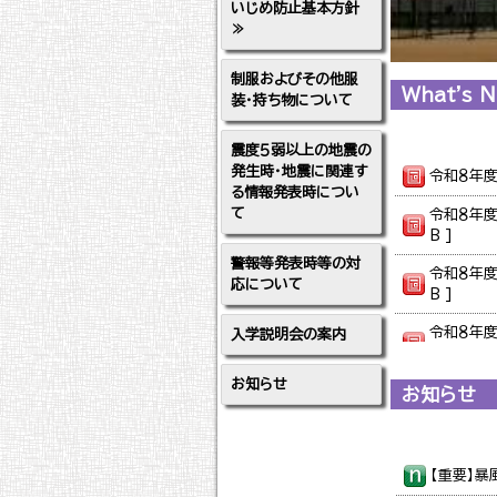
いじめ防止基本方針
≫
制服およびその他服
What's 
装・持ち物について
震度５弱以上の地震の
発生時・地震に関連す
令和８年度 
る情報発表時につい
て
令和８年度
B ]
警報等発表時等の対
令和８年度 
応について
B ]
令和８年度 
入学説明会の案内
B ]
お知らせ
令和８年度 
お知らせ
令和８年度 
令和８年度 
【重要】暴
B ]