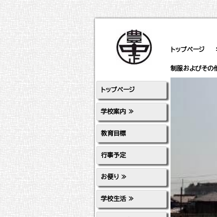
トップページ
制服およびその
警報等発表時等
トップページ
学校案内 ≫
教育目標
行事予定
お便り ≫
学校生活 ≫