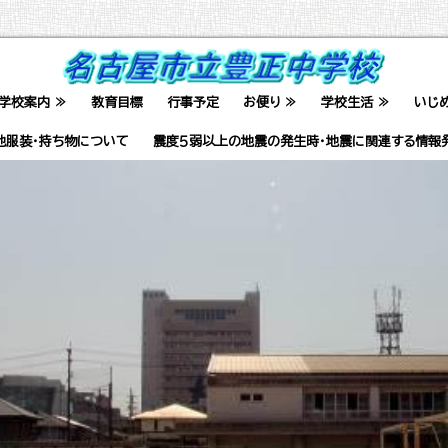
学校案内 ≫
教育目標
行事予定
お便り ≫
学校生活 ≫
いじ
他服装・持ち物について
震度５弱以上の地震の発生時・地震に関連する情報
の対応について
入学説明会の案内
お知らせ