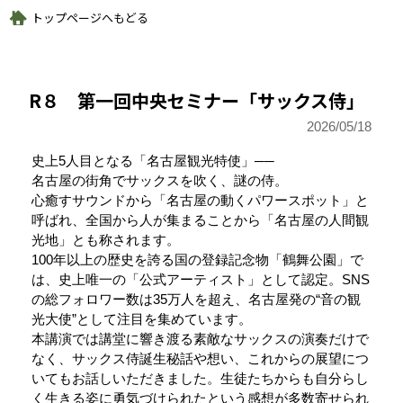
トップページへもどる
R８ 第一回中央セミナー「サックス侍」
2026/
05/18
史上5人目となる「名古屋観光特使」──
名古屋の街角でサックスを吹く、謎の侍。
心癒すサウンドから「名古屋の動くパワースポット」と
呼ばれ、全国から人が集まることから「名古屋の人間観
光地」とも称されます。
100年以上の歴史を誇る国の登録記念物「鶴舞公園」で
は、史上唯一の「公式アーティスト」として認定。
SNSの総フォロワー数は35万人を超え、名古屋発
の“音の観光大使”として注目を集めています。
本講演では講堂に響き渡る素敵なサックスの演奏だけで
なく、サックス侍誕生秘話や想い、これからの展望につ
いてもお話しいただきました。生徒たちからも自分らし
く生きる姿に勇気づけられたという感想が多数寄せられ